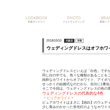
LOOKBOOK
PHOTO
BEA
衣装ギャラリー
フォトウェディング
美容ヘア
2018/10/10
大阪店
洋装
ウェディングドレスはオフホワ
ウェディングドレスといえば「白色」です
同じ白の中でも、色々な種類があることを
純粋なホワイトからオフホワイト、アイボ
せっかくの結婚式なのだから、自分に1番似
そこで今回は、ウェディングドレスの色の
ウェディングドレスの代表的な4色
＊ピュアホワイト＊
ピュアホワイトはまさに【純白】のウェデ
少し青みのかかった蛍光灯のようなホワイ