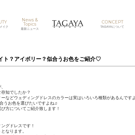
News &
UTY
CONCEPT
Topics
メイク
TAGAYAについて
最新ニュース
イト？アイボリー？似合うお色をご紹介♡
が、
ご存知でしたか？
リーなどウェディングドレスのカラーは実はいろいろ種類があるんです
合うお色を選びたいですよね♫
選び方についてご紹介致します！
ィングドレスです！
トとなります。