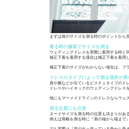
まずは体のサイズを測る時のポイントから
着る時の服装でサイズを測る
ウェディングドレスを実際に着用する時と
補正下着を着用する場合は補正下着を着用
補正下着のサイズがわからない場合は、ブ
ドレスのタイプによって測る場所が異
肩や腕などが出ているビスチェタイプのド
ドレスやハイネックのウェディングドレス
他にもマーメイドラインのドレスならウェ
測る位置にも注意
ヌードサイズを測る時の位置も決まりがあ
例えば肩幅を測る時に『肩の端から端まで
でも実際は『肩の出っ張っている骨から骨