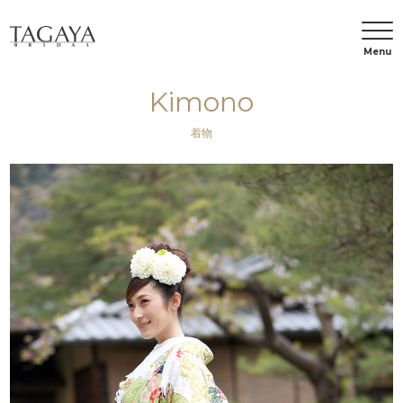
Menu
Kimono
着物