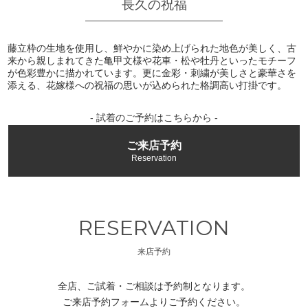
長久の祝福
藤立枠の生地を使用し、鮮やかに染め上げられた地色が美しく、古
来から親しまれてきた亀甲文様や花車・松や牡丹といったモチーフ
が色彩豊かに描かれています。更に金彩・刺繍が美しさと豪華さを
添える、花嫁様への祝福の思いが込められた格調高い打掛です。
- 試着のご予約はこちらから -
ご来店予約
Reservation
RESERVATION
来店予約
全店、ご試着・ご相談は予約制となります。
ご来店予約フォームよりご予約ください。