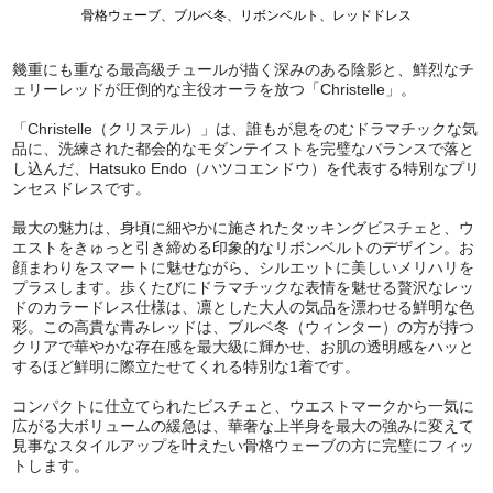
骨格ウェーブ、ブルベ冬、リボンベルト、レッドドレス
幾重にも重なる最高級チュールが描く深みのある陰影と、鮮烈なチ
ェリーレッドが圧倒的な主役オーラを放つ「Christelle」。
「Christelle（クリステル）」は、誰もが息をのむドラマチックな気
品に、洗練された都会的なモダンテイストを完璧なバランスで落と
し込んだ、Hatsuko Endo（ハツコエンドウ）を代表する特別なプリ
ンセスドレスです。
最大の魅力は、身頃に細やかに施されたタッキングビスチェと、ウ
エストをきゅっと引き締める印象的なリボンベルトのデザイン。お
顔まわりをスマートに魅せながら、シルエットに美しいメリハリを
プラスします。歩くたびにドラマチックな表情を魅せる贅沢なレッ
ドのカラードレス仕様は、凛とした大人の気品を漂わせる鮮明な色
彩。この高貴な青みレッドは、ブルベ冬（ウィンター）の方が持つ
クリアで華やかな存在感を最大級に輝かせ、お肌の透明感をハッと
するほど鮮明に際立たせてくれる特別な1着です。
コンパクトに仕立てられたビスチェと、ウエストマークから一気に
広がる大ボリュームの緩急は、華奢な上半身を最大の強みに変えて
見事なスタイルアップを叶えたい骨格ウェーブの方に完璧にフィッ
トします。