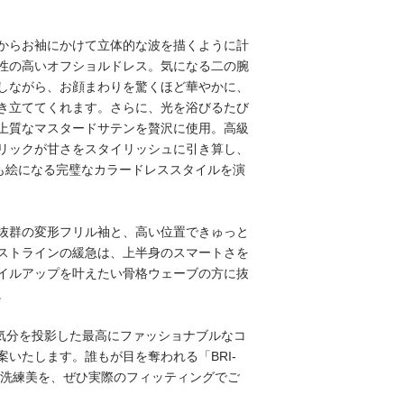
からお袖にかけて立体的な波を描くように計
性の高いオフショルドレス。気になる二の腕
しながら、お顔まわりを驚くほど華やかに、
き立ててくれます。さらに、光を浴びるたび
上質なマスタードサテンを贅沢に使用。高級
リックが甘さをスタイリッシュに引き算し、
ても絵になる完璧なカラードレススタイルを演
抜群の変形フリル袖と、高い位置できゅっと
ストラインの緩急は、上半身のスマートさを
イルアップを叶えたい骨格ウェーブの方に抜
。
の気分を投影した最高にファッショナブルなコ
案いたします。誰もが目を奪われる「BRI-
二の洗練美を、ぜひ実際のフィッティングでご