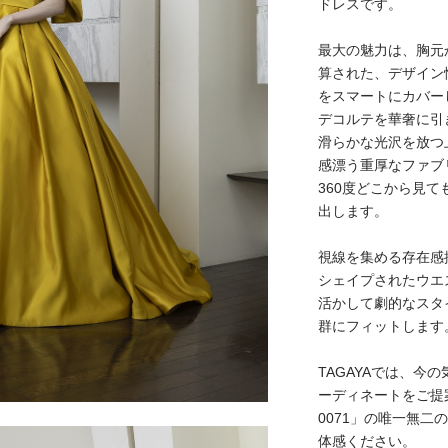
ドレスです。
最大の魅力は、胸元
算された、デザイン
をスマートにカバー
デコルテを華奢に引
滑らかな光沢を放つ
感漂う重厚なファブ
360度どこから見
出します。
視線を集める存在感
シェイプされたウエ
活かして劇的なスタ
群にフィットします
TAGAYAでは、今
ーディネートをご提
0071」の唯一無
体感ください。