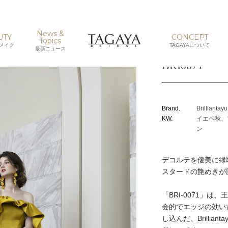
News &
UTY
CONCEPT
Topics
メイク
TAGAYAについて
最新ニュース
BRI0071
Brand.
Brillia
KW.
イエベ秋、
ン
デコルテを優美に縁
スタードの艶めきが圧
「BRI-0071」
会的でエッジの効い
し込んだ、Brilli