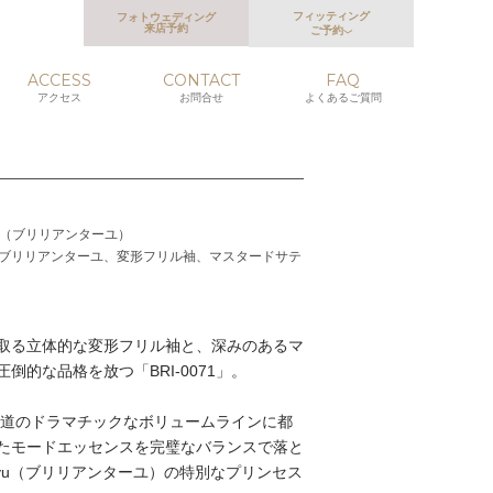
フィッティング
フォトウェディング
来店予約
ご予約
ACCESS
CONTACT
FAQ
アクセス
お問合せ
よくあるご質問
ntayu（ブリリアンターユ）
ブリリアンターユ、変形フリル袖、マスタードサテ
取る立体的な変形フリル袖と、深みのあるマ
倒的な品格を放つ「BRI-0071」。
は、王道のドラマチックなボリュームラインに都
たモードエッセンスを完璧なバランスで落と
antayu（ブリリアンターユ）の特別なプリンセス