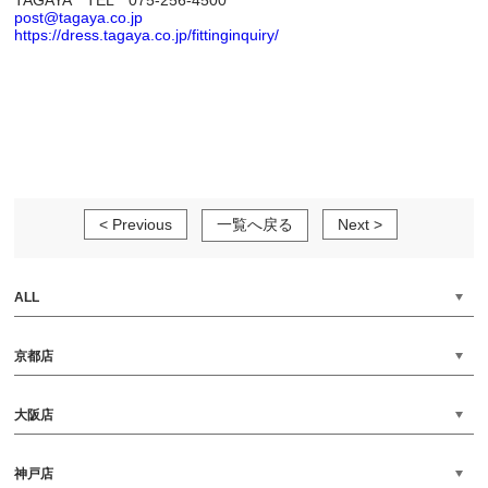
TAGAYA TEL 075-256-4500
post@tagaya.co.jp
https://dress.tagaya.co.jp/fittinginquiry/
< Previous
一覧へ戻る
Next >
ALL
京都店
大阪店
神戸店