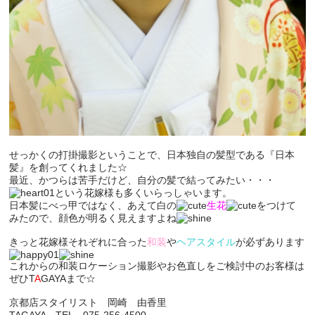
せっかくの打掛撮影ということで、日本独自の髪型である
『日本
髪』
を創ってくれました☆
最近、かつらは苦手だけど、自分の髪で結ってみたい・・・
という花嫁様も多くいらっしゃいます。
日本髪にべっ甲ではなく、あえて白の
生花
をつけて
みたので、顔色が明るく見えますよね
きっと花嫁様それぞれに合った
和装
や
ヘアスタイル
が必ずあります
これからの和装ロケーション撮影やお色直しをご検討中のお客様は
ぜひ
T
A
GAYA
まで☆
京都店スタイリスト 岡崎 由香里