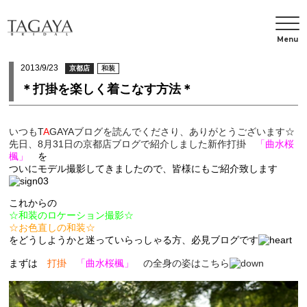
Menu
2013/9/23
京都店
和装
＊打掛を楽しく着こなす方法＊
いつも
T
A
GAYAブログ
を読んでくださり、ありがとうございます☆
先日、8月31日の京都店ブログで紹介しました新作打掛
「曲水桜
楓」
を
ついに
モデル撮影してきましたので、皆様にもご紹介致します
これからの
☆
和装のロケーション撮影☆
☆
お色直しの和装☆
をどうしようかと
迷っていらっしゃる方、必見ブログです
まずは
打掛
「曲水桜楓」
の
全身
の姿はこちら