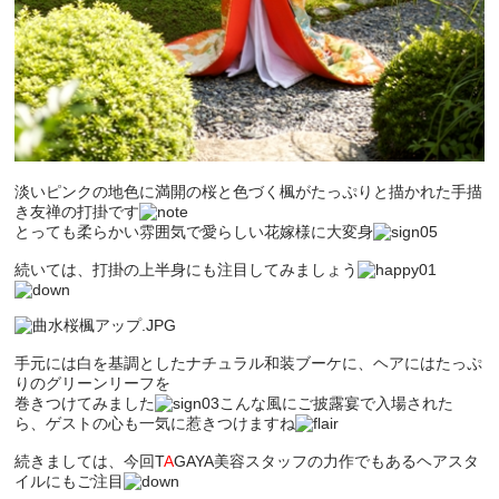
淡いピンクの地色に満開の桜と色づく楓がたっぷりと描かれた
手描
き友禅の打掛
です
とっても柔らかい雰囲気で愛らしい花嫁様に大変身
続いては、打掛の上半身にも注目してみましょう
手元には白を基調としたナチュラル和装ブーケに、ヘアにはたっぷ
りのグリーンリーフを
巻きつけてみました
こんな風にご披露宴で入場された
ら、ゲストの心も一気に惹きつけますね
続きましては、今回
T
A
GAYA
美容スタッフの力作でもあるヘアスタ
イルにもご注目