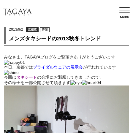
Menu
2013/9/2
京都店
洋装
メンズタキシードの2013秋冬トレンド
みなさま、TAGAYAブログをご覧頂きありがとうございます
本日、京都では
ブライダルウェアの展示会
が行われています
今回は
タキシード
の会場にお邪魔してきましたので、
その様子を一部公開させて頂きます