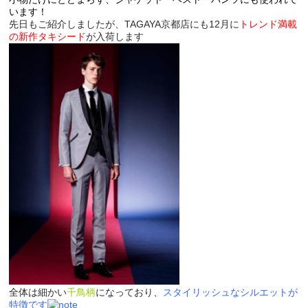
います！
先日もご紹介しましたが、TAGAYA京都店にも12月に
トレンド満載
の新作タキシード
が入荷します
全体は細かい
千鳥柄
になっており、
スタイリッシュなシルエットが
特徴です