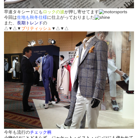
早速タキシードにも
ロックの波
が押し寄せてます
今回は
生地も秋冬仕様
に仕上がっておりました
また、
長期トレンド
の
△▼△▼
ブリティッシュ
▼△▼△
今年も流行の
チェック柄
小物だけにとどまらず、ジャケット・ベスト・パンツにも使われて