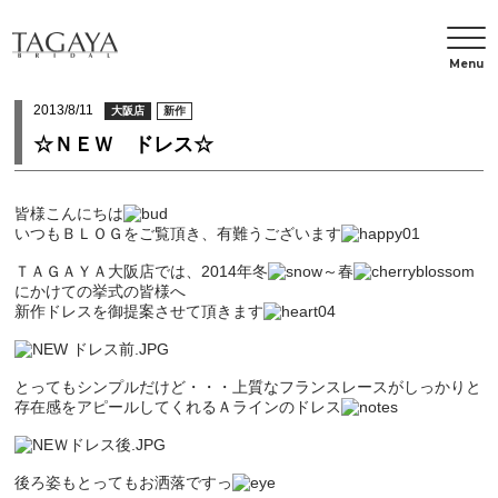
Menu
2013/8/11
大阪店
新作
☆ＮＥＷ ドレス☆
皆様こんにちは
いつもＢＬＯＧをご覧頂き、有難うございます
ＴＡＧＡＹＡ大阪店では、2014年冬
～春
にかけての挙式の皆様へ
新作ドレスを御提案させて頂きます
とってもシンプルだけど・・・上質なフランスレースがしっかりと
存在感をアピールしてくれるＡラインのドレス
後ろ姿もとってもお洒落ですっ