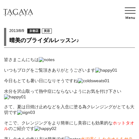
Menu
2013/8/9
京都店
美容
晴美のブライダルレッスン♪
皆さまこんにちは
いつもブログをご覧頂きありがとうございます
今日もとても暑い日になりそうですね
水分を沢山取って熱中症にならないようにお気を付け下さい
さて、夏は日焼け止めなどを入念に塗る為クレンジングがとても大
切です
そこで、クレンジングをより簡単にし美容にも効果的な
ホットタオ
ル
のご紹介です