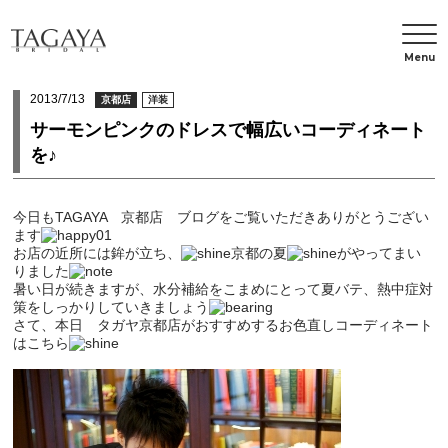
Menu
2013/7/13
京都店
洋装
サーモンピンクのドレスで幅広いコーディネート
を♪
今日もTAGAYA 京都店 ブログをご覧いただきありがとうござい
ます
お店の近所には鉾が立ち、
京都の夏
がやってまい
りました
暑い日が続きますが、水分補給をこまめにとって夏バテ、熱中症対
策をしっかりしていきましょう
さて、本日 タガヤ京都店がおすすめするお色直しコーディネート
はこちら