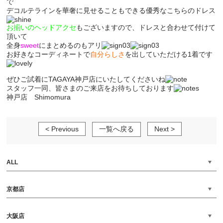
で
デコルテラインを華奢
に見せることもできる優秀なこちらのドレス
お揃いのヘッドアクセ
もございますので、ドレスと合わせて付けて
頂いて
全身
sweet
にまとめるのもアリ
お好きなコーディネートで
自分らしさ
を出していただける1着です
ぜひご試着にTAGAYA神戸店にいたしてくださいね
スタッフ一同、皆さまのご来店をお待ちしております
神戸店 Shimomura
< Previous
一覧へ戻る
Next >
ALL
京都店
大阪店