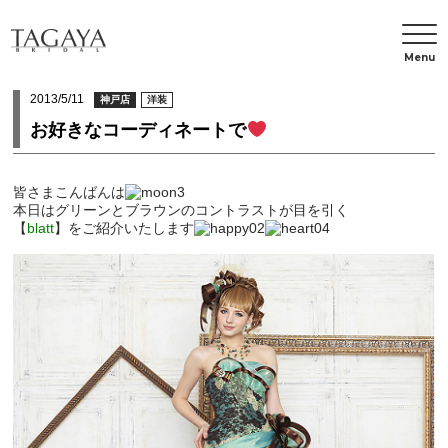
Menu
2013/5/11
神戸店
洋装
お好きなコーディネートで
皆さまこんばんは
本日はグリーンとブラウンのコントラストが目を引く
【
blatt
】
をご紹介いたします