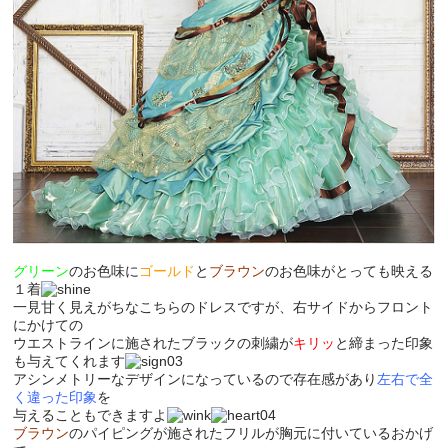
グリーン
のお色味に
ゴールド
と
ブラウン
のお色味がとっても映える
１着
一見甘く見えがちなこちらのドレスですが、右サイドからフロント
にかけての
ウエストラインに施されたブラックの刺繍が
キリッ
と締まった印象
も与えてくれます
アシンメトリーなデザインになっているので存在感があり
左右で全
く違った印象
を
与えることもできますよ
ブラウン
のパイピングが施されたフリルが胸元に付いているおかげ