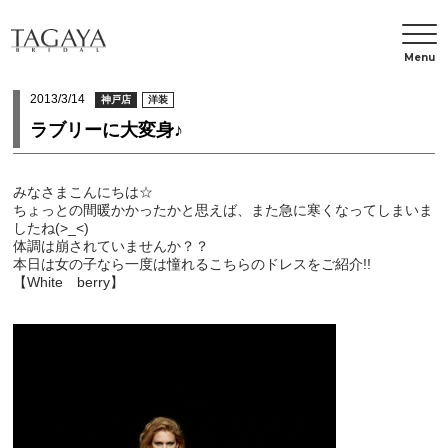
Menu
2013/3/14
神戸店
洋装
ラブリーに大変身♪
みなさまこんにちは☆
ちょっとの間暖かかったかと思えば、また急に寒くなってしまいま
したね(>_<)
体調は崩されていませんか？？
本日は女の子なら一度は憧れるこちらのドレスをご紹介!!
【White berry】