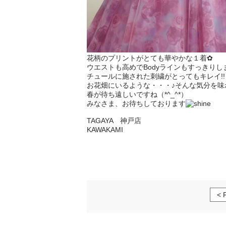
花柄のプリントがとても華やかな１着✿
ウエストも高めでBodyラインもすっきりします
チュールに施された刺繍がとってもキレイ!!
お花畑にいるような・・・♪そんな気分を味
春が待ち遠しいですね（*^_^*）
みなさま、お待ちしております
TAGAYA 神戸店
KAWAKAMI
< 