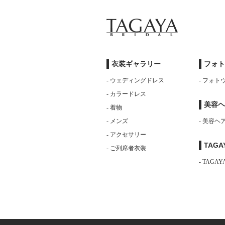
衣装ギャラリー
フォト
- ウェディングドレス
- フォ
- カラードレス
美容ヘ
- 着物
- メンズ
- 美容ヘ
- アクセサリー
TAG
- ご列席者衣装
- TAGA