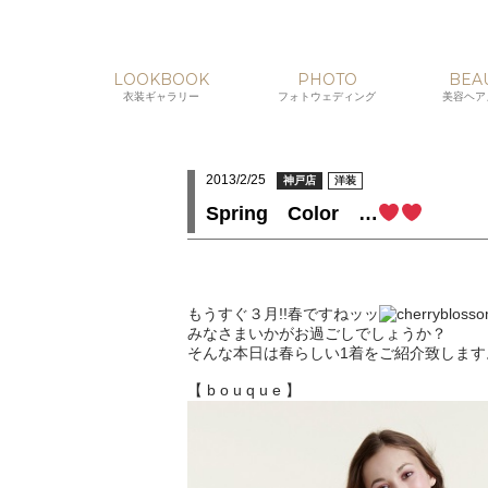
LOOKBOOK
PHOTO
BEA
衣装ギャラリー
フォトウェディング
美容ヘア
2013/2/25
神戸店
洋装
Spring Color …
もうすぐ３月!!春ですねッッ
みなさまいかがお過ごしでしょうか？
そんな本日は春らしい1着をご紹介致します
【 b o u q u e 】