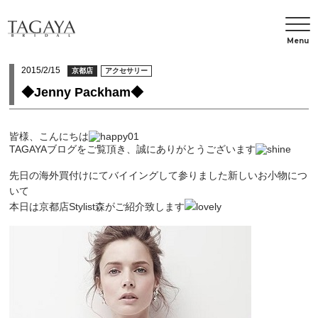
Menu
2015/2/15
京都店
アクセサリー
◆Jenny Packham◆
皆様、こんにちは
TAGAYAブログをご覧頂き、誠にありがとうございます
先日の海外買付けにてバイイングして参りました
新しいお小物につ
いて
本日は京都店Stylist森がご紹介致します