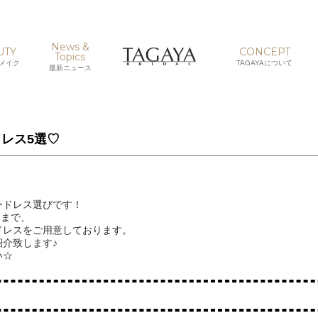
News &
UTY
CONCEPT
Topics
メイク
TAGAYAについて
最新ニュース
レス5選♡
ードレス選びです！
スまで、
ドレスをご用意しております。
介致します♪
い☆