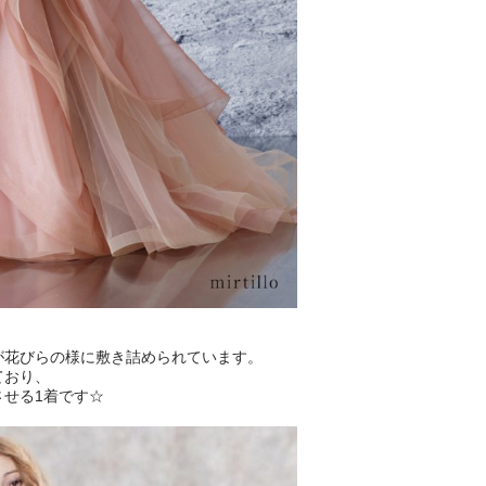
が花びらの様に敷き詰められています。
ており、
せる1着です☆